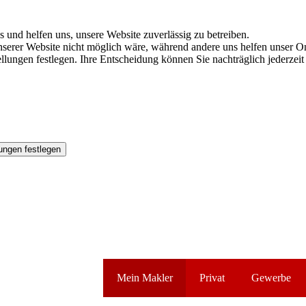
s und helfen uns, unsere Website zuverlässig zu betreiben.
serer Website nicht möglich wäre, während andere uns helfen unser On
tellungen festlegen. Ihre Entscheidung können Sie nachträglich jederz
ungen festlegen
Mein Makler
Privat
Gewerbe