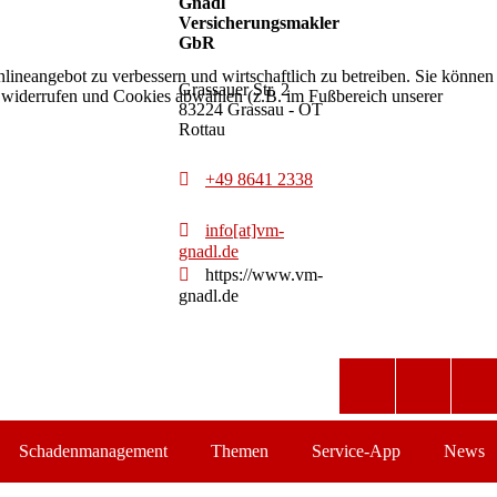
Gnadl
Versicherungsmakler
GbR
lineangebot zu verbessern und wirtschaftlich zu betreiben. Sie können
Grassauer Str. 2
eit widerrufen und Cookies abwählen (z.B. im Fußbereich unserer
83224 Grassau - OT
Rottau
+49 8641 2338
info[at]vm-
gnadl.de
https://www.vm-
gnadl.de
Schadenmanagement
Themen
Service-App
News