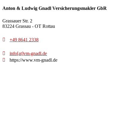
Anton & Ludwig Gnadl
Versicherungsmakler GbR
Grassauer Str. 2
83224 Grassau - OT Rottau
+49 8641 2338
info[at]vm-gnadl.de
https://www.vm-gnadl.de