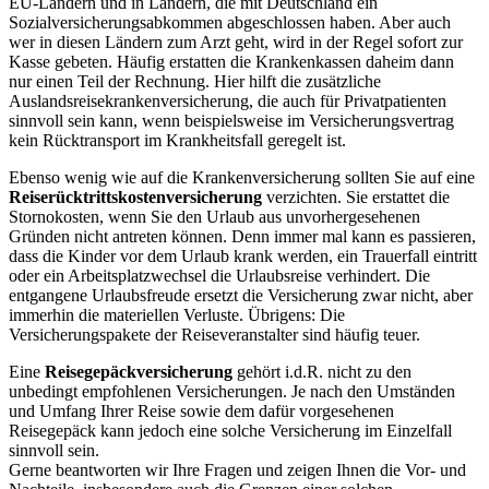
EU-Ländern und in Ländern, die mit Deutschland ein
Sozialversicherungsabkommen abgeschlossen haben. Aber auch
wer in diesen Ländern zum Arzt geht, wird in der Regel sofort zur
Kasse gebeten. Häufig erstatten die Krankenkassen daheim dann
nur einen Teil der Rechnung. Hier hilft die zusätzliche
Auslandsreisekrankenversicherung, die auch für Privatpatienten
sinnvoll sein kann, wenn beispielsweise im Versicherungsvertrag
kein Rücktransport im Krankheitsfall geregelt ist.
Ebenso wenig wie auf die Krankenversicherung sollten Sie auf eine
Reiserücktrittskostenversicherung
verzichten. Sie erstattet die
Stornokosten, wenn Sie den Urlaub aus unvorhergesehenen
Gründen nicht antreten können. Denn immer mal kann es passieren,
dass die Kinder vor dem Urlaub krank werden, ein Trauerfall eintritt
oder ein Arbeitsplatzwechsel die Urlaubsreise verhindert. Die
entgangene Urlaubsfreude ersetzt die Versicherung zwar nicht, aber
immerhin die materiellen Verluste. Übrigens: Die
Versicherungspakete der Reiseveranstalter sind häufig teuer.
Eine
Reisegepäckversicherung
gehört i.d.R. nicht zu den
unbedingt empfohlenen Versicherungen. Je nach den Umständen
und Umfang Ihrer Reise sowie dem dafür vorgesehenen
Reisegepäck kann jedoch eine solche Versicherung im Einzelfall
sinnvoll sein.
Gerne beantworten wir Ihre Fragen und zeigen Ihnen die Vor- und