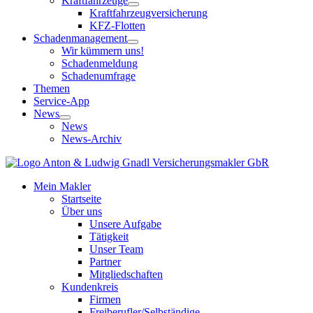
Kraftfahrzeuge
Kraftfahrzeugversicherung
KFZ-Flotten
Schadenmanagement
Wir kümmern uns!
Schadenmeldung
Schadenumfrage
Themen
Service-App
News
News
News-Archiv
Mein Makler
Startseite
Über uns
Unsere Aufgabe
Tätigkeit
Unser Team
Partner
Mitgliedschaften
Kundenkreis
Firmen
Freiberufler/Selbständige