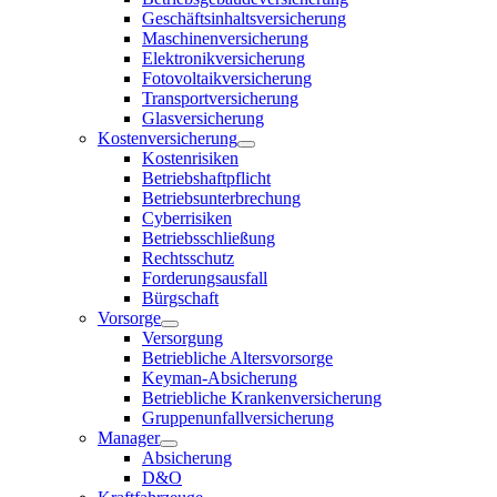
Geschäftsinhaltsversicherung
Maschinenversicherung
Elektronikversicherung
Fotovoltaikversicherung
Transportversicherung
Glasversicherung
Kostenversicherung
Kostenrisiken
Betriebshaftpflicht
Betriebsunterbrechung
Cyberrisiken
Betriebsschließung
Rechtsschutz
Forderungsausfall
Bürgschaft
Vorsorge
Versorgung
Betriebliche Altersvorsorge
Keyman-Absicherung
Betriebliche Krankenversicherung
Gruppenunfallversicherung
Manager
Absicherung
D&O